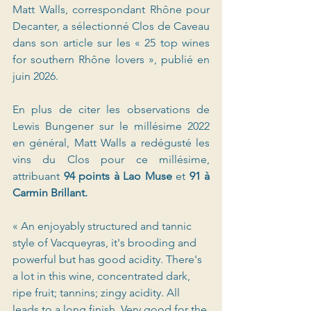
Matt Walls, correspondant Rhône pour 
Decanter, a sélectionné Clos de Caveau 
dans son article sur les « 25 top wines 
for southern Rhône lovers », publié en 
juin 2026.
En plus de citer les observations de 
Lewis Bungener sur le millésime 2022 
en général, Matt Walls a redégusté les 
vins du Clos pour ce millésime, 
attribuant 
94 points à Lao Muse
 et 
91 à 
Carmin Brillant.
« An enjoyably structured and tannic 
style of Vacqueyras, it's brooding and 
powerful but has good acidity. There's 
a lot in this wine, concentrated dark, 
ripe fruit; tannins; zingy acidity. All 
leads to a long finish. Very good for the 