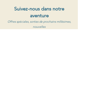
Suivez-nous dans notre
aventure
Offres spéciales, sorties de prochains millésimes,
nouvelles
S'abonner au newsletter
Clos de Caveau
1560 Chemin de Caveau, 84190 Vacqueyras
+33 (0) 4 90 65 85 33
Contactez-nous