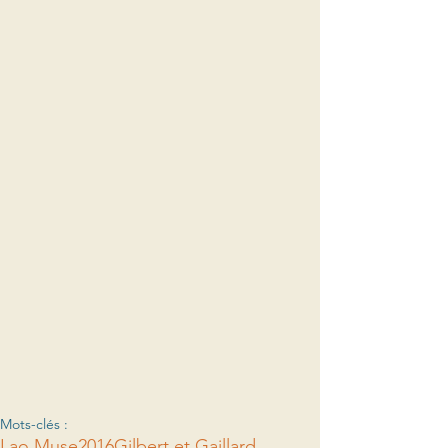
Mots-clés :
Lao Muse
2016
Gilbert et Gaillard