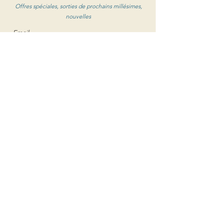
Offres spéciales, sorties de prochains millésimes,
nouvelles
S'abonner au newsletter
Clos de Caveau
1560 Chemin de Caveau, 84190 Vacqueyras
+33 (0) 4 90 65 85 33
Contactez-nous
Horaires d'ouverture
Livraison