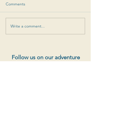
Comments
Write a comment...
Follow us on our adventure
Special offers, new cuvées, vintage releases and
more
S'abonner au newsletter