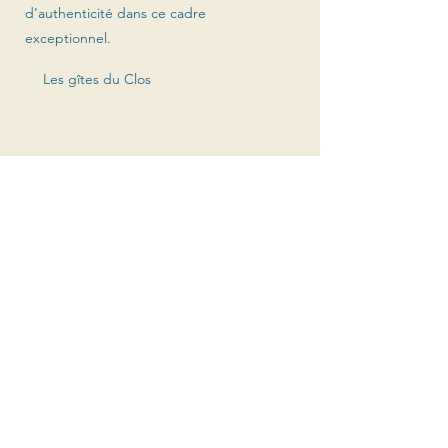
d'authenticité dans ce cadre
exceptionnel.
Les gîtes du Clos
Savourez de chez vous les vins