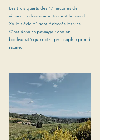
Les trois quarts des 17 hectares de
vignes du domaine entourent le mas du
XVIIe siècle où sont élaborés les vins.
C'est dans ce paysage riche en
biodiversité que notre philosophie prend
racine.