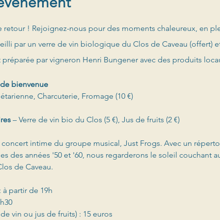
'événement
de retour ! Rejoignez-nous pour des moments chaleureux, en pl
illi par un verre de vin biologique du Clos de Caveau (offert) e
préparée par vigneron Henri Bungener avec des produits locau
t de bienvenue 
gétarienne, Charcuterie, Fromage (10 €)
res 
– Verre de vin bio du Clos (5 €), Jus de fruits (2 €)
 concert intime du groupe musical, Just Frogs. Avec un répertoir
es des années '50 et '60, nous regarderons le soleil couchant 
Clos de Caveau.
: à partir de 19h
2h30
de vin ou jus de fruits) : 15 euros 