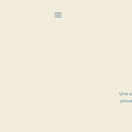
Une so
prove