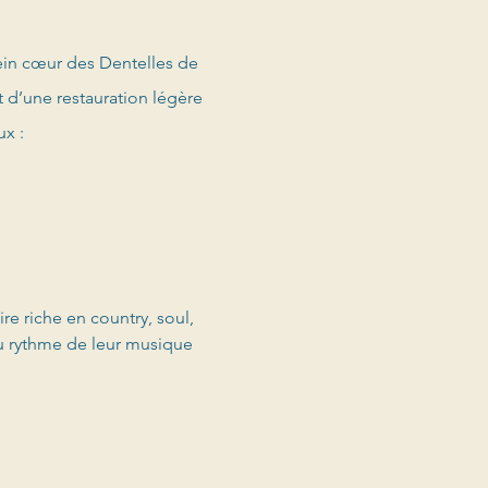
ein cœur des Dentelles de 
t d’une restauration légère 
x : 
e riche en country, soul, 
au rythme de leur musique 