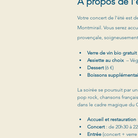
À propos de l
Votre concert de l'été est 
Montmirail. Vous serez accue
provençale, soigneusement 
Verre de vin bio gratui
Assiette au choix
  – Vé
Dessert
 (6 €)
Boissons supplémentai
La soirée se poursuit par un
pop rock, chansons français
dans le cadre magique du 
Accueil
et restauration 
Concert
 : de 20h30 à 2
Entrée
 (concert + verre 