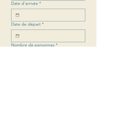
Date d'arrivée
*
Date de départ
*
Nombre de personnes
*
Pour
*
Message
Envoyer