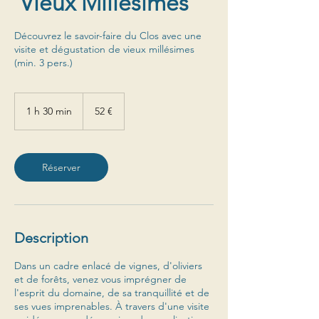
'Vieux Millésimes'
Découvrez le savoir-faire du Clos avec une
visite et dégustation de vieux millésimes
(min. 3 pers.)
52
euros
1 h 30 min
1
52 €
3
0
m
i
Réserver
n
Description
Dans un cadre enlacé de vignes, d'oliviers
et de forêts, venez vous imprégner de
l'esprit du domaine, de sa tranquillité et de
ses vues imprenables. À travers d'une visite