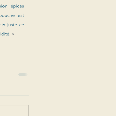
on, épices 
bouche est 
ts juste ce 
idité. 
»