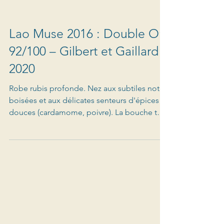
Lao Muse 2016 : Double Or,
92/100 – Gilbert et Gaillard
2020
Robe rubis profonde. Nez aux subtiles notes
boisées et aux délicates senteurs d'épices
douces (cardamome, poivre). La bouche tout
en fraicheur offre un bois merveilleusement
bien intégré qui fait la part belle à l'intensité
du fruit et aux épices. Bravo