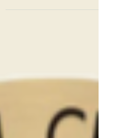
fruits a noyau. La bouche est finement
ciselée, précise, avec des tanins presents
juste ce qu'il faut. La finale persiste portée
par une belle acidité