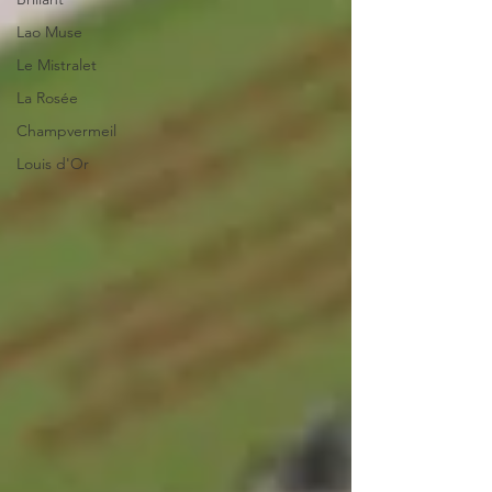
Lao Muse
Le Mistralet
La Rosée
Champvermeil
Louis d'Or