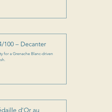
4/100 – Decanter
y for a Grenache Blanc-driven
ish.
daille d'Or au