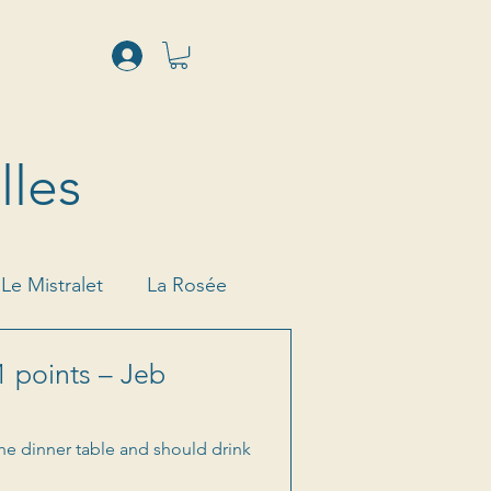
lles
Le Mistralet
La Rosée
1 points – Jeb
 the dinner table and should drink