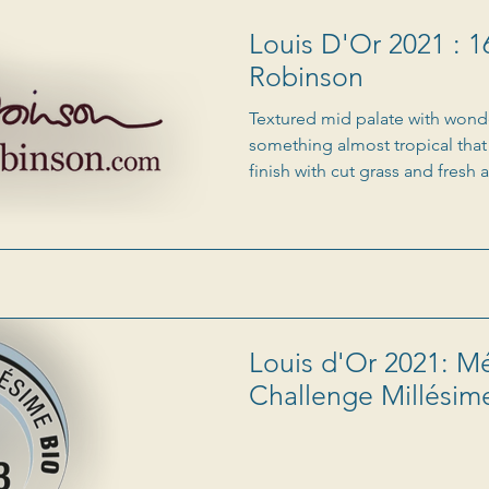
Louis D'Or 2021 : 1
Robinson
Textured mid palate with wonde
something almost tropical that
finish with cut grass and fresh a
Louis d'Or 2021: Mé
Challenge Millésim