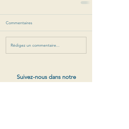
Commentaires
Rédigez un commentaire...
Suivez-nous dans notre
aventure
Offres spéciales, sorties de prochains millésimes,
nouvelles
S'abonner au newsletter