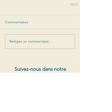
Commentaires
Rédigez un commentaire...
Suivez-nous dans notre
aventure
Offres spéciales, sorties de prochains millésimes,
nouvelles
S'abonner au newsletter