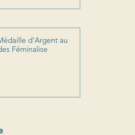
 Médaille d'Argent au
es Féminalise
e