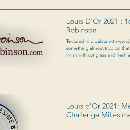
Louis D'Or 2021 : 1
Robinson
Textured mid palate with wonde
something almost tropical that
finish with cut grass and fresh a
Louis d'Or 2021: Mé
Challenge Millésim