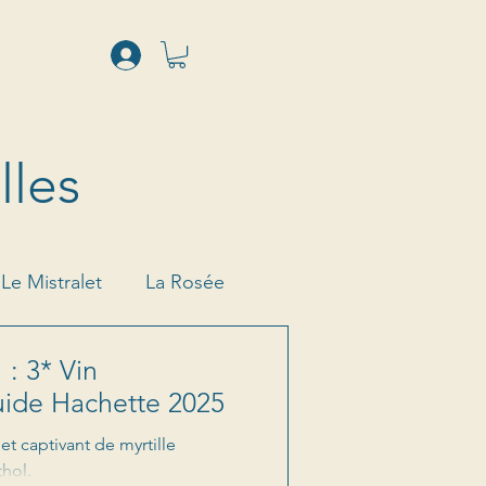
lles
Le Mistralet
La Rosée
 : 3* Vin
uide Hachette 2025
et captivant de myrtille
hol.