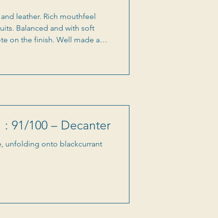
e and leather. Rich mouthfeel
uits. Balanced and with soft
note on the finish. Well made and
1 : 91/100 – Decanter
re, unfolding onto blackcurrant