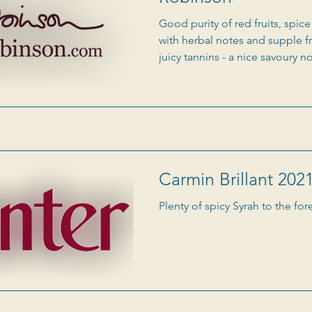
Good purity of red fruits, spic
with herbal notes and supple fr
juicy tannins - a nice savoury 
should age well.
Carmin Brillant 202
Plenty of spicy Syrah to the fo