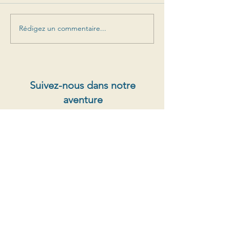
Rédigez un commentaire...
Suivez-nous dans notre
aventure
Offres spéciales, sorties de prochains millésimes,
nouvelles
S'abonner au newsletter