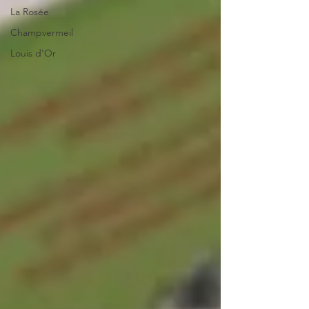
La Rosée
Champvermeil
Louis d'Or