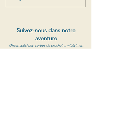
Suivez-nous dans notre
aventure
Offres spéciales, sorties de prochains millésimes,
nouvelles
S'abonner au newsletter
Clos de Caveau
1560 Chemin de Caveau, 84190 Vacqueyras