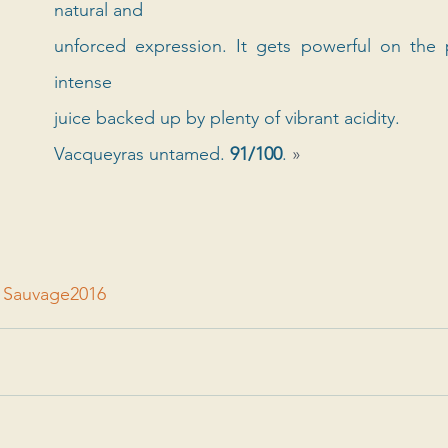
natural and 
unforced expression. It gets powerful on the p
intense 
juice backed up by plenty of vibrant acidity. 
Vacqueyras untamed. 
91/100
. 
»
t Sauvage
2016