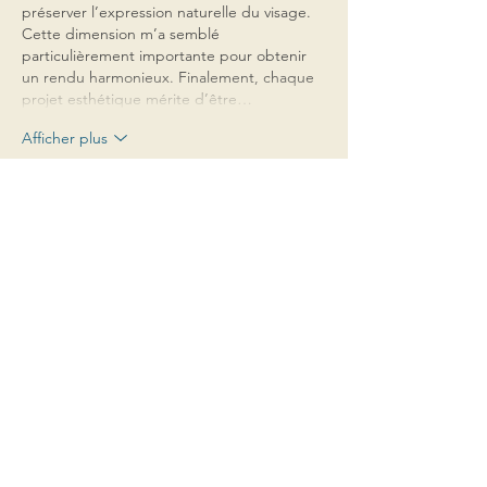
préserver l’expression naturelle du visage. 
Cette dimension m’a semblé 
particulièrement importante pour obtenir 
un rendu harmonieux. Finalement, chaque 
projet esthétique mérite d’être…
Afficher plus
J'aime
Suivez-nous dans notre
aventure
Offres spéciales, sorties de prochains millésimes,
nouvelles
S'abonner au newsletter