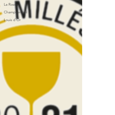
La Rosée
Champvermeil
Louis d'Or