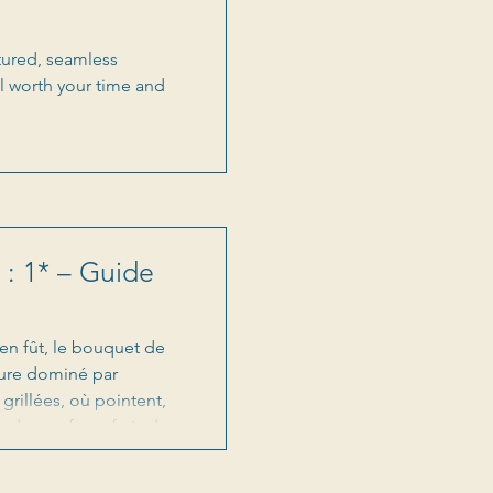
xtured, seamless
l worth your time and
 : 1* – Guide
en fût, le bouquet de
eure dominé par
grillées, où pointent,
, des parfums frais de
mple, rond, enrobé par
séduit par son caractère