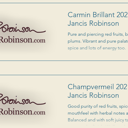
friand, soutenu par une fine a
vifs, qui devraient s'assagir 
Carmin Brillant 202
cave.
Jancis Robinson
Pure and piercing red fruits,
plums. Vibrant and pure palat
spice and lots of energy too.
Champvermeil 2021
Jancis Robinson
Good purity of red fruits, spic
mouthfeel with herbal notes a
Balanced and with soft juicy t
note on the finish. Well made