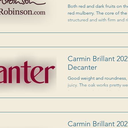
Both red and dark fruits on t
red mulberry. The core of the
structured and with firm and r
Carmin Brillant 202
Decanter
Good weight and roundness, t
juicy. The oak works pretty wel
focuses the fruit, adding len
Carmin Brillant 202