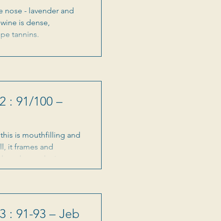
he nose - lavender and
 wine is dense,
ipe tannins.
2 : 91/100 –
his is mouthfilling and
l, it frames and
gth and complexity.
3 : 91-93 – Jeb