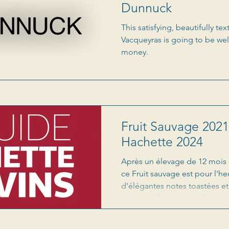
Dunnuck
This satisfying, beautifully te
Vacqueyras is going to be wel
money.
Fruit Sauvage 2021
Hachette 2024
Après un élevage de 12 mois 
ce Fruit sauvage est pour l'h
d'élégantes notes toastées et 
après quelques tours de verre
fruits noirs et de réglisse. A
un joli boisé épicé, le palais 