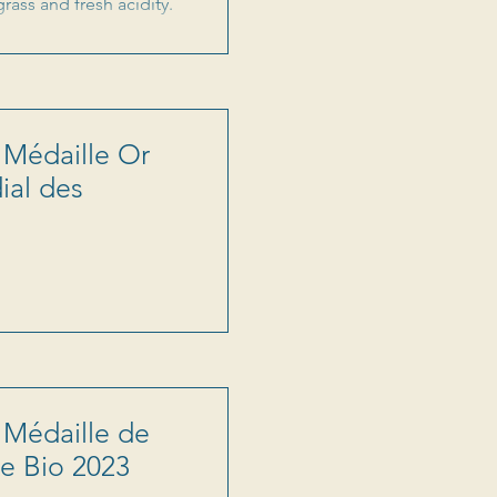
grass and fresh acidity.
: Médaille Or
ial des
: Médaille de
e Bio 2023