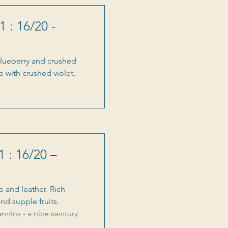
cidité et par des tanins
après quelques mois en
1 : 16/20 -
 blueberry and crushed
e with crushed violet,
 : 16/20 –
e and leather. Rich
nd supple fruits.
annins - a nice savoury
 and should age well.